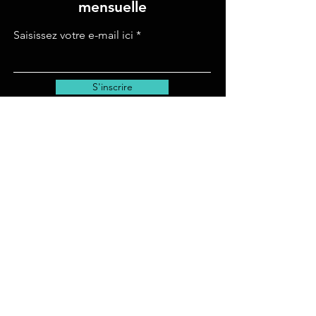
mensuelle
Saisissez votre e-mail ici
S'inscrire
© 2026 MODUS VIVENDI MUSIQUE et SOLUTIONS
lesproductionsmd@gmail.com
| Tel:
1-438-397-3837