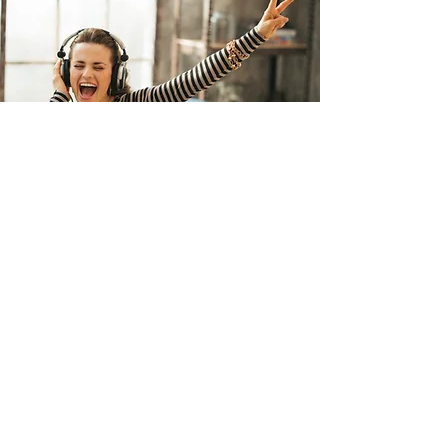
FAQ
Combien de temps pour
recevoir mon analyse ?
Une fois ta chanson reçue, je
t’envoie mon retour dans les 48
heures ouvrables.